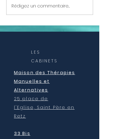
Rédigez un commentaire...
Ateliers mensuels de
Constellations
Guérisons Systémiques
Systémiques
- Constellations
familiales - Chemin de
vie - Mission d’âme
LES
CABINETS
Maison des Thérapies
Manuelles et
Alternatives
25 place de
l'Eglise,
Saint Père en
Retz
33 Bis