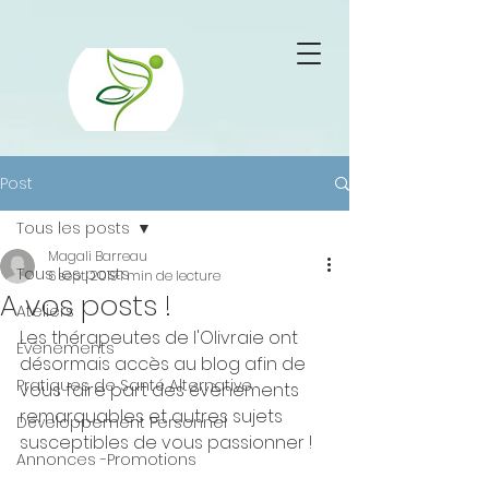
Retrouvez Barreau Magali sur Resalib : annuaire, référencement et
prise de rendez-vous pour les Ostéopathes
Post
Tous les posts
Magali Barreau
Tous les posts
6 sept. 2019
1 min de lecture
A vos posts !
Ateliers
Les thérapeutes de l'Olivraie ont 
Évènements
désormais accès au blog afin de 
Pratiques de Santé Alternative
vous faire part des évènements 
remarquables et autres sujets 
Développement Personnel
susceptibles de vous passionner !
Annonces -Promotions