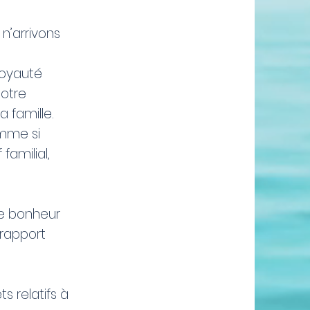
n’arrivons
 loyauté
notre
 famille.
omme si
familial,
de bonheur
 rapport
ets relatifs à