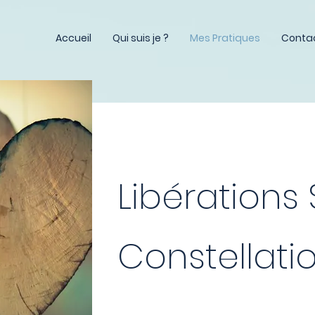
es Ostéopathes
Accueil
Qui suis je ?
Mes Pratiques
Conta
Libérations
Constellatio