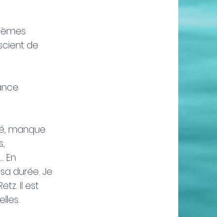
ystèmes
nscient de
éance
nté, manque
s,
… En
 sa durée. Je
tz. Il est
lles.