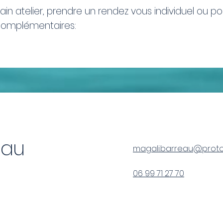
ain atelier, prendre un rendez vous individuel ou po
complémentaires:
eau
magali.barreau@prot
06 99 71 27 70