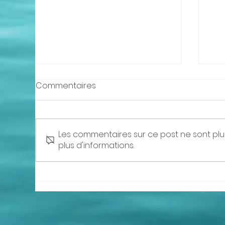
Commentaires
Les commentaires sur ce post ne sont plu
plus d'informations.
Ateliers mensuels de
Con
Guérisons Systémiques -
Con
Constellations familiales -
Chemin de vie - Mission
d’âme