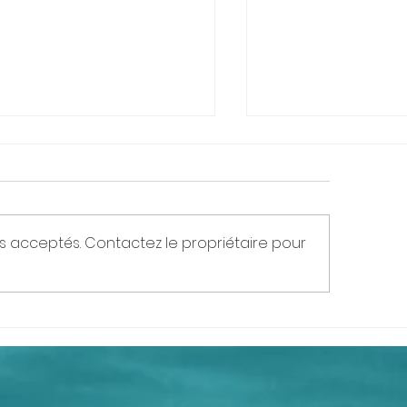
s acceptés. Contactez le propriétaire pour
stellations familiales -
Constellations fam
stellations systémiques
systémiques / Na
Pornic / Saint Naz
Limoges