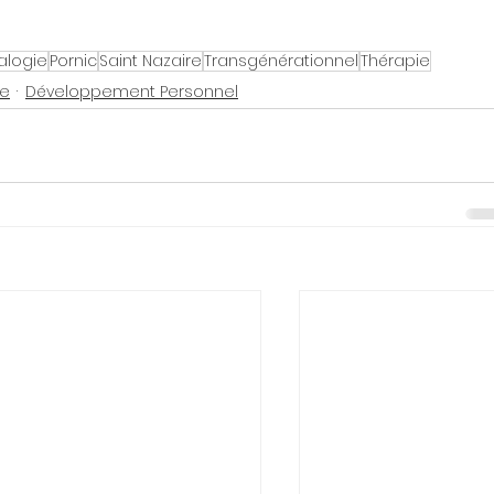
alogie
Pornic
Saint Nazaire
Transgénérationnel
Thérapie
ve
Développement Personnel