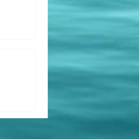
iliales et
ntes /
aire /