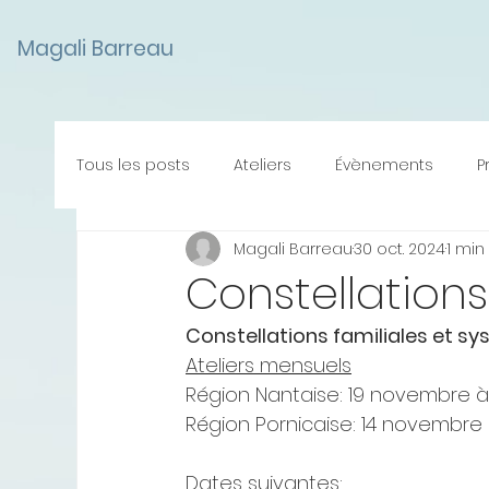
Retrouvez Barreau Magali sur Resalib : annuaire, référencement et prise de rendez-vous pour l
Magali Barreau
Tous les posts
Ateliers
Évènements
P
Magali Barreau
30 oct. 2024
1 min
Annonces -Promotions
Constellation
Constellations familiales et s
Ateliers mensuels
Région Nantaise: 19 novembre à
Région Pornicaise: 14 novembre 
Dates suivantes: 