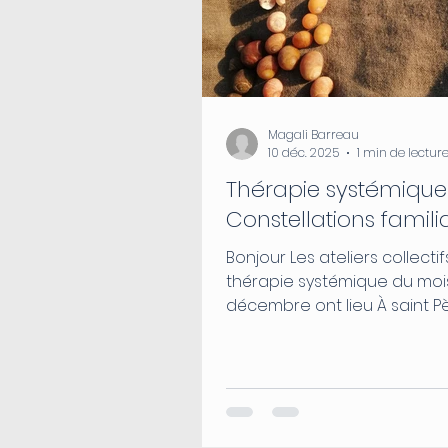
Magali Barreau
10 déc. 2025
1 min de lectur
Thérapie systémique
Constellations famili
Bonjour Les ateliers collecti
thérapie systémique du moi
décembre ont lieu À saint P
Retz ce jeudi 11 à 18h30 À Re
16 à 18h30 Merci de m’informer de
votre présence au 06 99 71 27 7
Au plaisir de vous y retrouve