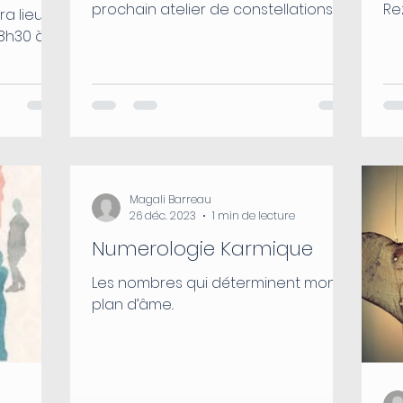
prochain atelier de constellations
Rez
familiales et systémiques aura lieu le...
d’
Magali Barreau
26 déc. 2023
1 min de lecture
Numerologie Karmique
Les nombres qui déterminent mon
plan d’âme..