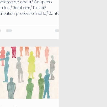
oblème de coeur/ Couples /
illes / Relations./ Travail/
alisation professionnel le/ Santé.
veloppement personnel...