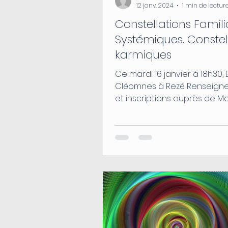
12 janv. 2024
1 min de lectur
Constellations Famili
Systémiques. Constel
karmiques
Ce mardi 16 janvier à 18h30,
Cléomnes à Rezé Renseign
et inscriptions auprès de M
06 99 71 27 70