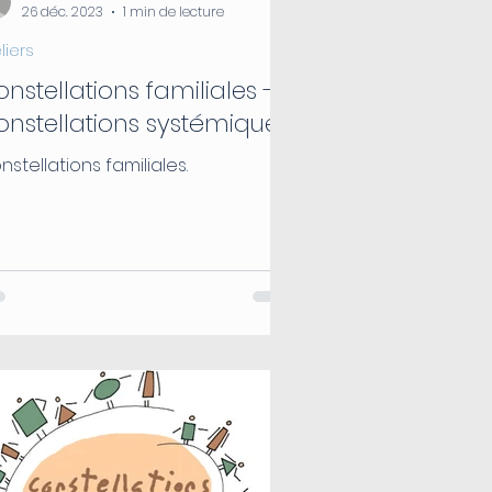
26 déc. 2023
1 min de lecture
liers
nstellations familiales -
nstellations systémiques
nstellations familiales.