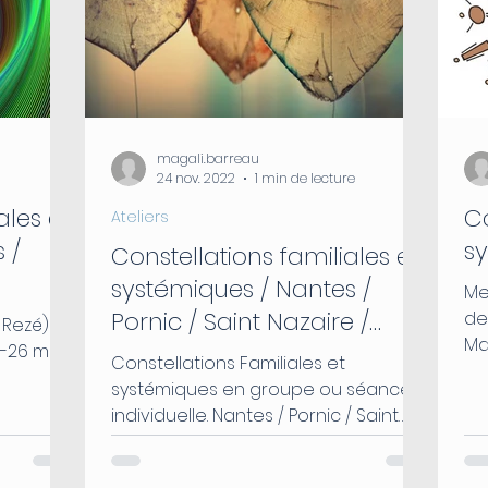
magali.barreau
24 nov. 2022
1 min de lecture
ales et
Co
Ateliers
 /
s
Constellations familiales et
systémiques / Nantes /
Me
Pornic / Saint Nazaire /
de
 Rezé) à
Mag
Limoges
 -26 mai
Constellations Familiales et
con
systémiques en groupe ou séance
d6o5axs1
individuelle. Nantes / Pornic / Saint
Nazaire / Limoges