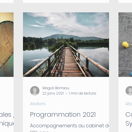
Magali Barreau
22 janv. 2021
1 min de lecture
Ateliers
Ate
ales /
Programmation 2021
Co
miques
S
Accompagnements au cabinet de