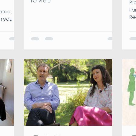
l'Olivraie
Pr
Fam
tes :
Ré
arreau
Dé