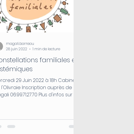
magali.barreau
28 juin 2022
1 min de lecture
nstellations familiales et
ystémiques
rcredi 29 Juin 2022 à 18h Cabinet
 l'Olivraie Inscription auprès de
ali 06.99.71.27.70 Plus d'infos sur les
stellations:...