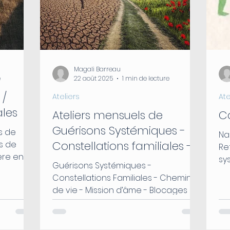
Magali Barreau
e
22 août 2025
1 min de lecture
 /
Ateliers
Ate
ales
Ateliers mensuels de
C
Guérisons Systémiques -
fs de
Na
Constellations familiales -
s de
Re
ère en
Chemin de vie - Mission
sy
Guérisons Systémiques -
zé mardi
d’âme
Constellations Familiales - Chemin
de vie - Mission d’âme - Blocages d’
0 🙏🏼
évolution …
r 🌸