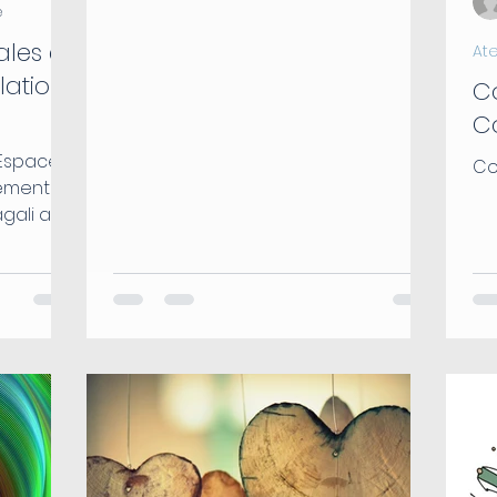
e
ales et
Ate
lations
Co
Co
 Espace
Co
ements
agali au