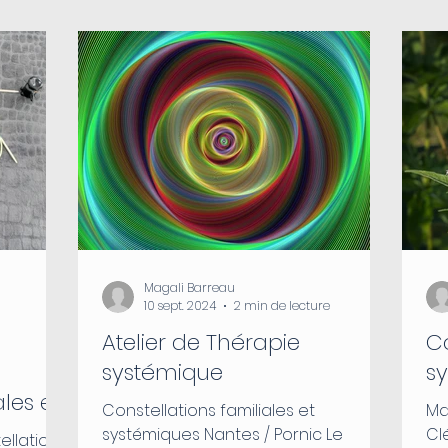
Magali Barreau
10 sept. 2024
2 min de lecture
Atelier de Thérapie
Co
systémique
s
les et
Constellations familiales et
Ma
systémiques Nantes / Pornic Le
Cl