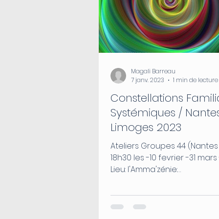
Magali Barreau
7 janv. 2023
1 min de lecture
Constellations Famili
Systémiques / Nantes
Limoges 2023
Ateliers Groupes 44 (Nantes
18h30 les -10 fevrier -31 mars
Lieu: l'Amma'zénie:
https://goo.gl/maps/ZJ9vYC
aP7...