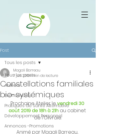
Retrouvez Barreau Magali sur Resalib : annuaire, référencement et
prise de rendez-vous pour les Ostéopathes
Post
Tous les posts
Magali Barreau
Tous les posts
7 juil. 2019
1 min de lecture
Constellations familiales
Ateliers
bio-systémiques
Évènements
Prochaine Atelier le 
vendredi 30 
Pratiques de Santé Alternative
août 2019 de 18h à 21h
 au cabinet 
Développement Personnel
de l'Olivraie.
Annonces -Promotions
Animé par 
Magali Barreau
, 