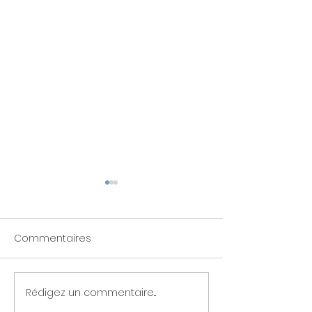
Commentaires
Rédigez un commentaire...
Ateliers mensuels de
Constellations