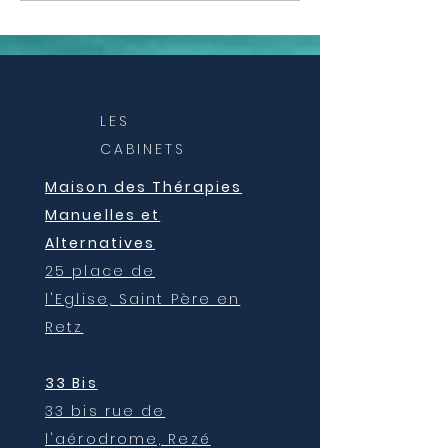
Guérisons Systémiques
Systémiques
- Constellations
familiales - Chemin de
vie - Mission d’âme
LES
CABINETS
Maison des Thérapies
Manuelles et
Alternatives
25 place de
l'Eglise,
Saint Père en
Retz
33 Bis
33 bis rue de
l'aérodrome, Rezé