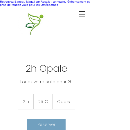
Retrouvez Barreau Magali sur Resalib : annuaire, référencement et
prise de rendez-vous pour les Ostéopathes
2h Opale
Louez votre salle pour 2h
25
euros
2 h
2
25 €
Opale
h
Réserver