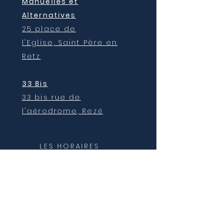
Manuelles et
Alternatives
25 place de
l'Eglise,
Saint Père en
Retz
33 Bis
33 bis rue de
l'aérodrome, Rezé
LES HORAIRES
Du lundi au Vendredi
Sur RDV