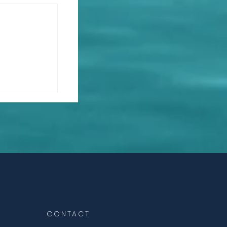
iliales -
ystémiques
CONTACT