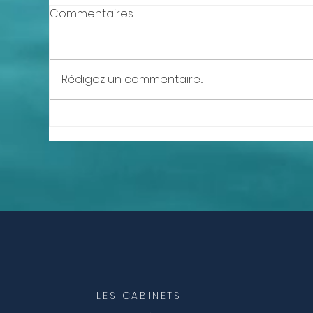
Commentaires
Rédigez un commentaire...
Con
Ateliers mensuels de
Guérisons Systémiques -
Constellations familiales -
Chemin de vie - Mission
d’âme
LES CABINETS