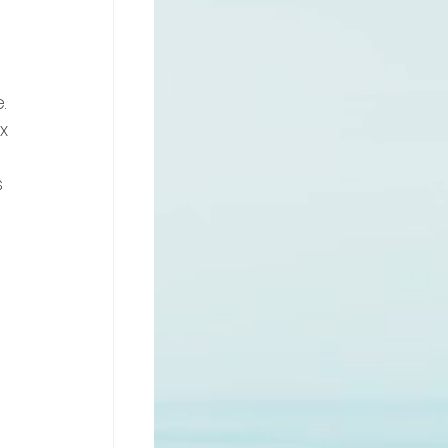
. 
x 
  