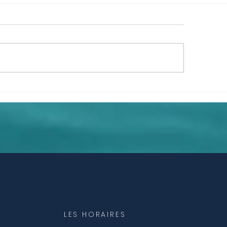
stellations Systémiques
Constellations fam
Constellations s
LES HORAIRES