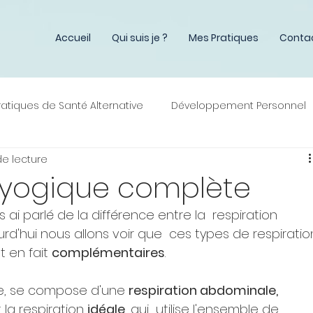
es Ostéopathes
Accueil
Qui suis je ?
Mes Pratiques
Conta
ratiques de Santé Alternative
Développement Personnel
de lecture
n yogique complète
 ai parlé de la différence entre la  respiration 
rd'hui nous allons voir que  ces types de respiratio
 en fait 
complémentaires
.
e, se compose d'une 
respiration abdominale, 
t la respiration 
idéale
, qui  utilise l'ensemble de 