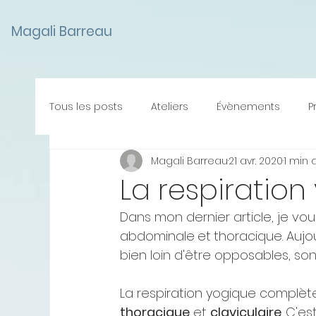
Retrouvez Barreau Magali sur Resalib : annuaire, référencement et prise de rendez-vous pour l
Magali Barreau
Tous les posts
Ateliers
Évènements
P
Magali Barreau
21 avr. 2020
1 min 
Annonces -Promotions
La respiratio
Dans mon dernier article, je vous
abdominale
et
thoracique. Aujou
bien loin d'être opposables, sont
La respiration yogique complèt
thoracique
 et 
claviculaire
. C'es