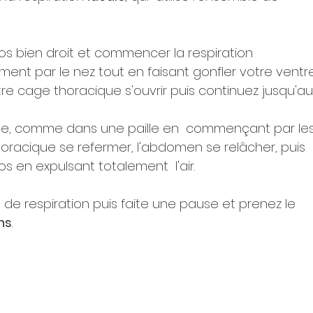
os bien droit et commencer la respiration  
nt par le nez tout en faisant gonfler votre ventre
tre cage thoracique s'ouvrir puis continuez jusqu'au
che, comme dans une paille en  commençant par les
horacique se refermer, l'abdomen se relâcher, puis 
 en expulsant totalement  l'air.
s
 de respiration puis faite une pause et prenez le 
ns
.